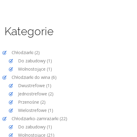
Kategorie
2
Chłodziarki
2
produkty
1
Do zabudowy
1
produkt
1
Wolnostojące
1
produkt
6
Chłodziarki do wina
6
produktów
1
Dwustrefowe
1
produkt
2
Jednostrefowe
2
produkty
2
Przenośne
2
produkty
1
Wielostrefowe
1
produkt
22
Chłodziarko-zamrażarki
22
produkty
1
Do zabudowy
1
produkt
21
Wolnostojące
21