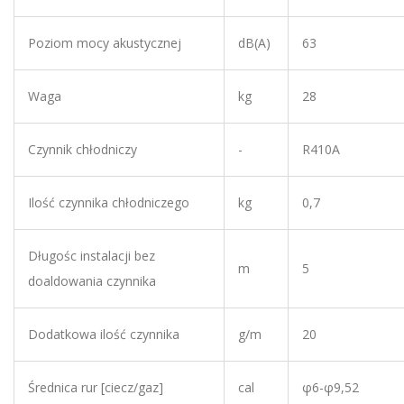
Czynnik chłodniczy
-
R410A
Ilość czynnika chłodniczego
kg
0,7
Długośc instalacji bez
m
5
doaldowania czynnika
Dodatkowa ilość czynnika
g/m
20
Średnica rur [ciecz/gaz]
cal
φ6-φ9,52
Srednica rur [ciecz/gaz]
mm
1/4"-3/8"
wysokość
m
10
Maksymalne