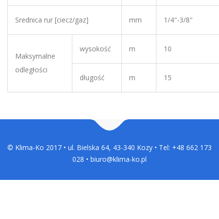
odległości
długość
m
15
© Klima-Ko 2017 • ul. Bielska 64, 43-340 Kozy • Tel: +48 662 173
028 • biuro@klima-ko.pl