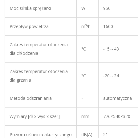
Zakres temperatur otoczenia
°C
-15～48
dla chłodzenia
Zakres temperatur otoczenia
°C
-20～24
dla grzania
Metoda odszraniania
-
automatyczna
Wymiary [dł x wys x szer]
mm
776×540×320
Poziom ciśneinia akustycznego
dB(A)
51
Poziom mocy akustycznej
dB(A)
63
Waga
kg
28