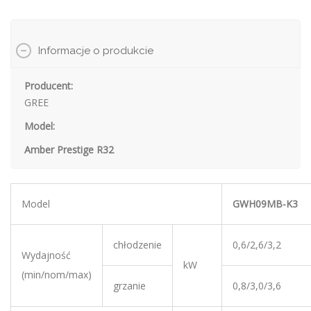
Producent:
GREE
Model:
Amber Prestige R32
Model
GWH09MB-K3
chłodzenie
0,6/2,6/3,2
Wydajność
kW
(min/nom/max)
grzanie
0,8/3,0/3,6
1f, 220-240 V,
Zasilanie
f/V/Hz
50Hz
jednostka