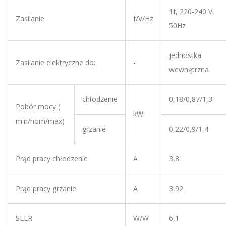
Zasilanie elektryczne do:
-
wewnętrzna
chłodzenie
0,18/0,87/1,3
Pobór mocy (
kW
min/nom/max)
grzanie
0,22/0,9/1,4
Prąd pracy chłodzenie
A
3,8
Prąd pracy grzanie
A
3,92
SEER
W/W
6,1
SCOP
W/W
4,6
Klasa energetyczna
-
A++/A+