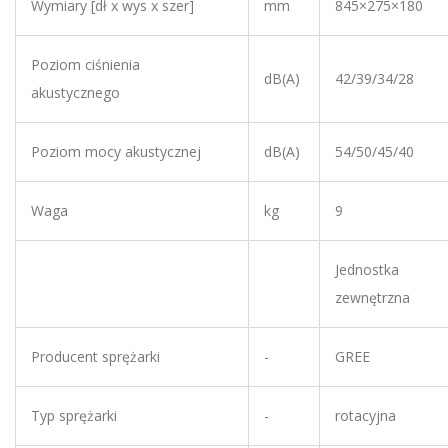
Poziom mocy akustycznej
dB(A)
54/50/45/40
Waga
kg
9
Jednostka
zewnętrzna
Producent sprężarki
-
GREE
Typ sprężarki
-
rotacyjna
Moc silnika sprężarki
W
950
Przepływ powietrza
m³/h
1600