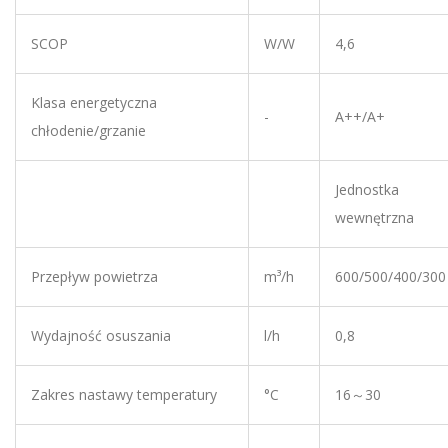
chłodenie/grzanie
Jednostka
wewnętrzna
Przepływ powietrza
m³/h
600/500/400/300
Wydajność osuszania
l/h
0,8
Zakres nastawy temperatury
°C
16～30
Wymiary [dł x wys x szer]
mm
845×275×180
Poziom ciśnienia
dB(A)
42/39/34/28
akustycznego