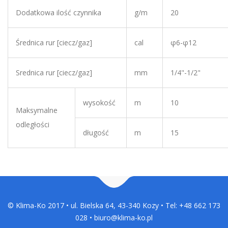
Dodatkowa ilość czynnika
g/m
20
Średnica rur [ciecz/gaz]
cal
φ6-φ12
Srednica rur [ciecz/gaz]
mm
1/4"-1/2"
wysokość
m
10
Maksymalne
odległości
długość
m
15
© Klima-Ko 2017 • ul. Bielska 64, 43-340 Kozy • Tel: +48 662 173
028 • biuro@klima-ko.pl