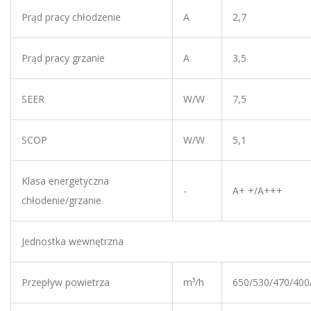
Prąd pracy chłodzenie
A
2,7
Prąd pracy grzanie
A
3,5
SEER
W/W
7,5
SCOP
W/W
5,1
Klasa energetyczna
-
A+ +/A+++
chłodenie/grzanie
Jednostka wewnętrzna
Przepływ powietrza
m³/h
650/530/470/400