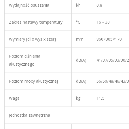
Wydajność osuszania
l/h
0,8
Zakres nastawy temperatury
°C
16～30
Wymiary [dł x wys x szer]
mm
860×305×170
Poziom ciśnienia
dB(A)
41/37/35/33/30/
akustycznego
Poziom mocy akustycznej
dB(A)
56/50/48/46/43/
Waga
kg
11,5
Jednostka zewnętrzna