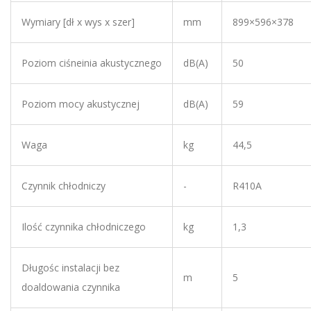
Wymiary [dł x wys x szer]
mm
899×596×378
Poziom ciśneinia akustycznego
dB(A)
50
Poziom mocy akustycznej
dB(A)
59
Waga
kg
44,5
Czynnik chłodniczy
-
R410A
Ilość czynnika chłodniczego
kg
1,3
Długośc instalacji bez
m
5
doaldowania czynnika