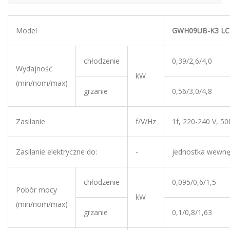
Model
GWH09UB-K3 LC
chłodzenie
0,39/2,6/4,0
Wydajność
kW
(min/nom/max)
grzanie
0,56/3,0/4,8
Zasilanie
f/V/Hz
1f, 220-240 V, 5
Zasilanie elektryczne do:
-
jednostka wewnę
chłodzenie
0,095/0,6/1,5
Pobór mocy
kW
(min/nom/max)
grzanie
0,1/0,8/1,63