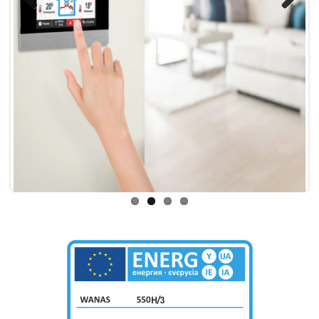
Previ
Next
ous