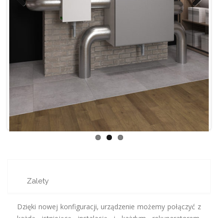
Previ
Next
ous
Zalety
Dzięki nowej konfiguracji, urządzenie możemy połączyć z