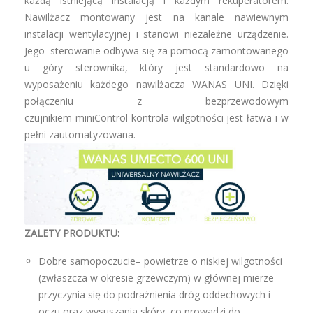
każdą istniejącą instalacją i każdym rekuperatorem.
Nawilżacz montowany jest na kanale nawiewnym
instalacji wentylacyjnej i stanowi niezależne urządzenie.
Jego sterowanie odbywa się za pomocą zamontowanego
u góry sterownika, który jest standardowo na
wyposażeniu każdego nawilżacza WANAS UNI. Dzięki
połączeniu z bezprzewodowym
czujnikiem miniControl kontrola wilgotności jest łatwa i w
pełni zautomatyzowana.
ZALETY PRODUKTU:
Dobre samopoczucie– powietrze o niskiej wilgotności
(zwłaszcza w okresie grzewczym) w głównej mierze
przyczynia się do podrażnienia dróg oddechowych i
oczu oraz wysuszania skóry, co prowadzi do