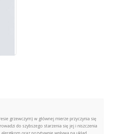
resie grzewczym) w głównej mierze przyczynia się
wadzi do szybszego starzenia się jej i niszczenia
a alergikom oraz pozytywnie wpływa na układ