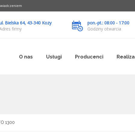
oświadczeniem
ul. Bielska 64, 43-340 Kozy
pon.-pt.: 08:00 - 17:00
Adres firmy
Godziny otwarcia
O nas
Usługi
Producenci
Realiza
O 1300