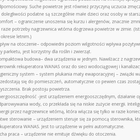
dpornościowy. Suche powietrze jest również przyczyną uczucia zmęcz
 dolegliwości podatne są szczególnie małe dzieci oraz osoby w stars
mfort – ograniczenie unoszenia się kurzu i alergenów, znacznie zmni
 razie potrzeby nagrzewnica wtórna dogrzewa powietrze w zimie. (Is
okresie letnim.)
pływ na otoczenie– odpowiedni poziom wilgotności wpływa pozytywn
y parkietu, jest korzystny dla roślin i zwierząt.
ompaktowa budowa– dwa urządzenia w jednym. Nawilżacz z nagrzewn
terownik rekuperatora WANAS oraz do sieci wodociągowej i kanalizacy
gieniczny system – system płukania maty ewaporacyjnej – związki wa
rzedostają się do pomieszczeń, automatycznie co pewien czas zostaj
yszczenia. Brak postoju powietrza.
nergooszczędność -jest urządzeniem energooszczędnym, działanie op
parowywania wody, co przekłada się na niskie zużycie energii. Intel
ergii przez nagrzewnice wtórną, która włącza się tylko w razie koniec
atwe sterowanie – urządzeniem steruje się za pomocą sterownika, k
ekuperatora WANAS. Jest to urządzenie w pełni automatyczne.
cha praca – urządzenie nie emituje dźwięku do otoczenia.