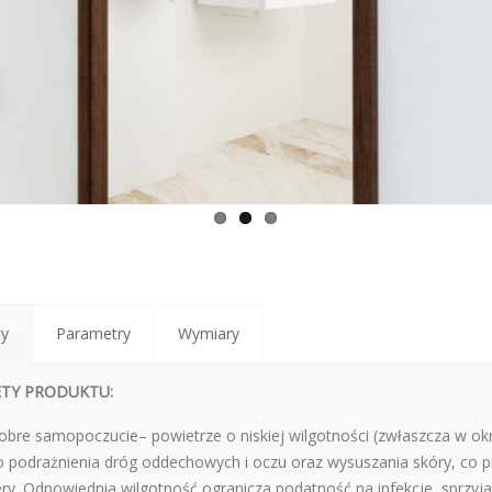
ty
Parametry
Wymiary
ETY PRODUKTU:
obre samopoczucie– powietrze o niskiej wilgotności (zwłaszcza w ok
 podrażnienia dróg oddechowych i oczu oraz wysuszania skóry, co pro
ery. Odpowiednia wilgotność ogranicza podatność na infekcje, sprzyj