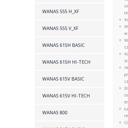
o
WANAS 555 H_XF
te
Ko
W
WANAS 555 V_XF
w 
W
WANAS 615H BASIC
cz
K
s
WANAS 615H HI-TECH
Hi
p
WANAS 615V BASIC
cz
E
od
WANAS 615V HI-TECH
en
Ł
WANAS 800
r
Ci