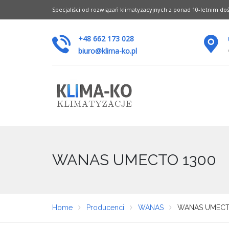
Specjaliści od rozwiązań klimatyzacyjnych z ponad 10-letnim d
+48 662 173 028
biuro@klima-ko.pl
WANAS UMECTO 1300
Home
Producenci
WANAS
WANAS UMECT