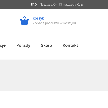
FAQ
Nasz zespół
Klimatyzacja Kozy
Koszyk
Zobacz produkty w koszyku
cje
Porady
Sklep
Kontakt